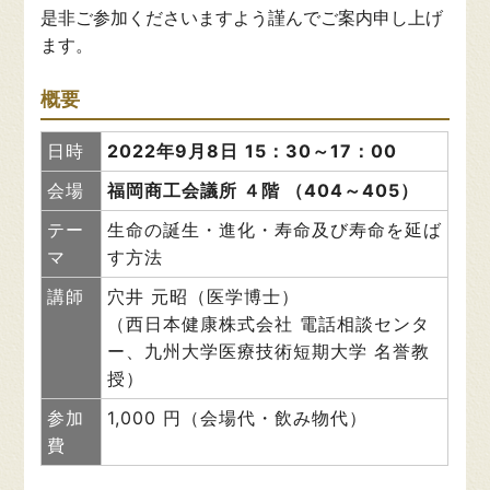
是非ご参加くださいますよう謹んでご案内申し上げ
ます。
概要
日時
2022年9月8日
15：30～17：00
会場
福岡商工会議所 ４階 （404～405）
テー
生命の誕生・進化・寿命及び寿命を延ば
マ
す方法
講師
穴井 元昭（医学博士）
（西日本健康株式会社 電話相談センタ
ー、九州大学医療技術短期大学 名誉教
授）
参加
1,000 円（会場代・飲み物代）
費