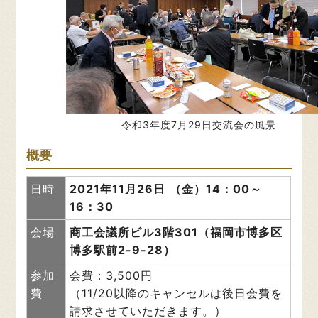
令和3年度7月29日交流会の風景
概要
日時
2021年11月26日
（金）14：00～
16：30
会場
商工会議所ビル3階301（福岡市博多区
博多駅前2-9-28）
参加
会費：3,500円
費
（11/20以降のキャンセルは後日会費を
請求させていただきます。）