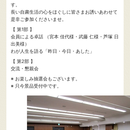
す。
長い自粛生活の心をほぐしに皆さまお誘いあわせて
是非ご参加くださいませ。
【 第1部 】
会員による卓話 （宮本 佳代様・武藤 仁様・芦塚 日
出美様）
わが人生を語る「昨日・今日・あした」
【 第2部 】
交流・懇親会
※ お楽しみ抽選会もございます。
※ 只今景品受付中です。