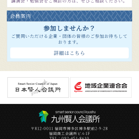
講演会・勉強会をご検討の方は、ぜひご相談ください。
会員案内
参加しませんか？
ご賛同いただける企業・団体の皆様のご参加お待ちして
おります。
詳細はこちら
〒812-0011 福岡市博多区博多駅前2-9-28
福岡商工会議所ビル1F
TEL：092-451-8610