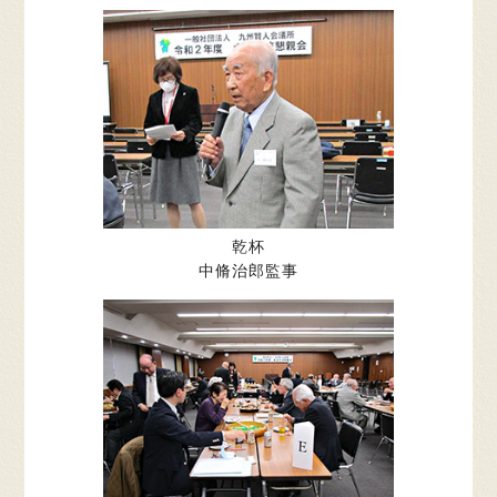
乾杯
中脩治郎監事