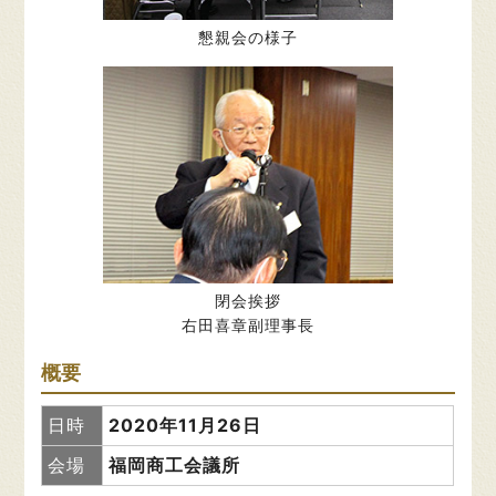
懇親会の様子
閉会挨拶
右田喜章副理事長
概要
日時
2020年11月26日
会場
福岡商工会議所