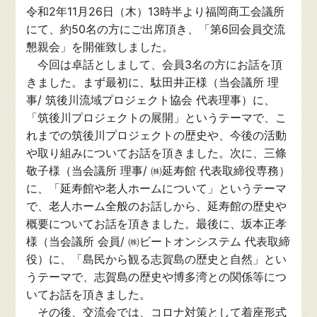
令和2年11月26日（木）13時半より福岡商工会議所
にて、約50名の方にご出席頂き、「第6回会員交流
懇親会」を開催致しました。
今回は卓話としまして、会員3名の方にお話を頂
きました。まず最初に、駄田井正様（当会議所 理
事/ 筑後川流域プロジェクト協会 代表理事）に、
「筑後川プロジェクトの展開」というテーマで、こ
れまでの筑後川プロジェクトの歴史や、今後の活動
や取り組みについてお話を頂きました。次に、三條
敬子様（当会議所 理事/ ㈱延寿館 代表取締役専務）
に、「延寿館や老人ホームについて」というテーマ
で、老人ホーム全般のお話しから、延寿館の歴史や
概要についてお話を頂きました。最後に、坂本正孝
様（当会議所 会員/ ㈱ビートオンシステム 代表取締
役）に、「島民から観る志賀島の歴史と自然」とい
うテーマで、志賀島の歴史や博多湾との関係等につ
いてお話を頂きました。
その後、交流会では、コロナ対策として着座形式